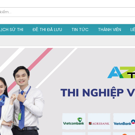
LỊCH SỬ THI
ĐỀ THI ĐÃ LƯU
TIN TỨC
THÀNH VIÊN
LI