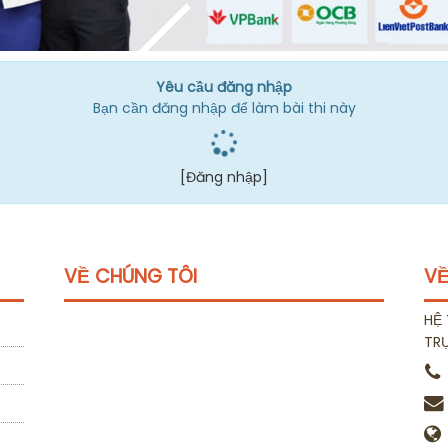
Yêu cầu đăng nhập
Bạn cần đăng nhập để làm bài thi này
[Đăng nhập]
VỀ CHÚNG TÔI
VỀ
HỆ 
TR